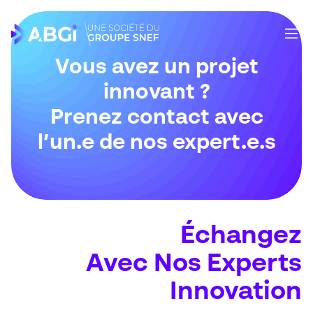
Vous avez un projet
innovant ?
Prenez contact avec
l’un.e de nos expert.e.s
Échangez
Avec Nos Experts
Innovation