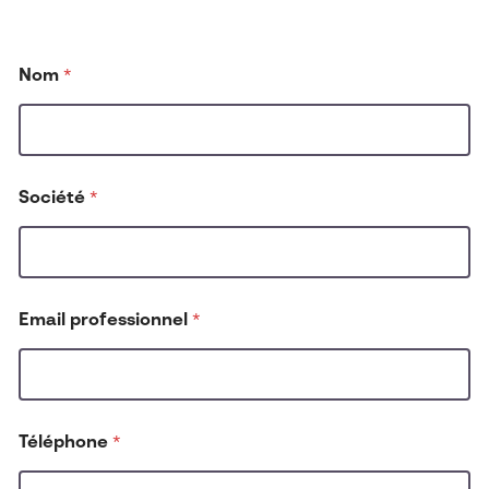
Nom
*
Société
*
c
Email professionnel
*
o
n
n
u
s
a
Téléphone
*
v
e