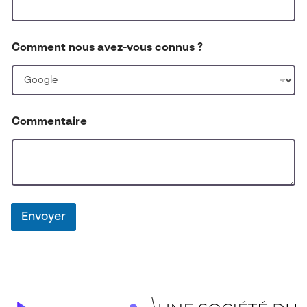
z
-
v
o
Comment nous avez-vous connus ?
u
s
n
o
u
s
Commentaire
Envoyer