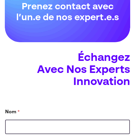
Prenez contact avec
l’un.e de nos expert.e.s
Échangez
Avec Nos Experts
Innovation
?
Nom
*
a
v
e
z