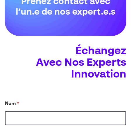
Prenez contact avec
l’un.e de nos expert.e.s
Échangez
Avec Nos Experts
Innovation
Nom
*