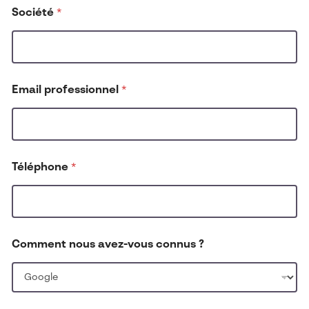
Société
*
*
Email professionnel
*
a
v
e
z
-
v
Téléphone
*
o
u
s
C
o
m
Comment nous avez-vous connus ?
m
e
n
t