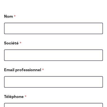
n
Nom
*
o
u
s
*
?
Société
*
Email professionnel
*
Téléphone
*