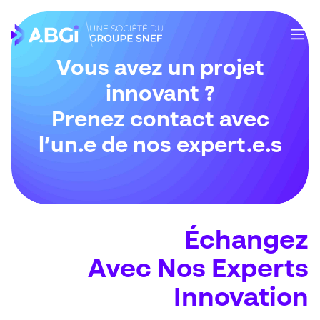
Vous avez un projet
innovant ?
Prenez contact avec
l’un.e de nos expert.e.s
Échangez
Avec Nos Experts
Innovation