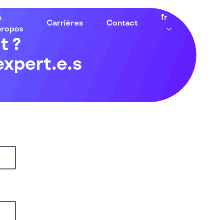
À
fr
Carrières
Contact
propos
t ?
expert.e.s