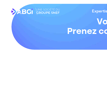
Experti
Vo
Prenez co