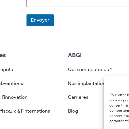
Envoyer
es
ABGi
imp
ô
ts
Qui sommes-nous ?
ubventions
Nos implantations
Pour offrir 
 l’innovation
Carrières
cookies pou
consentir à
 fiscaux à l’international
Blog
comportemen
consentir o
caractéristi