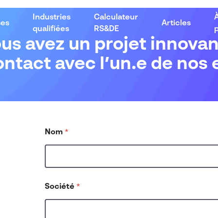
Industries
Calculateur
ses
Articles
qualifiées
RS&DE
us avez un projet innovan
ntact avec l’un.e de nos 
Nom
*
Société
*