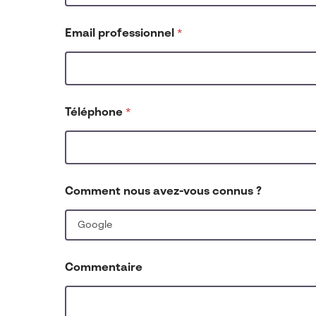
*
Email professionnel
*
*
S
o
c
i
é
Téléphone
*
t
é
Comment nous avez-vous connus ?
Commentaire