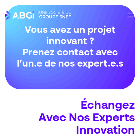
Vous avez un projet
innovant ?
Prenez contact avec
l’un.e de nos expert.e.s
Échangez
Avec Nos Experts
Innovation