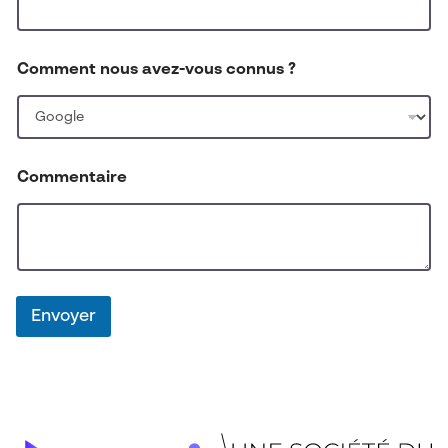
z
-
v
o
Comment nous avez-vous connus ?
u
s
Commentaire
Envoyer