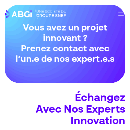
Vous avez un projet
innovant ?
Prenez contact avec
l’un.e de nos expert.e.s
Échangez
Avec Nos Experts
Innovation