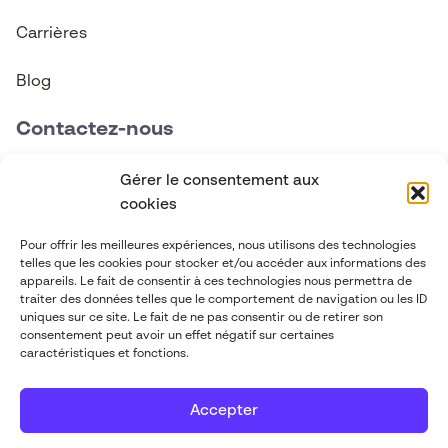
Carrières
Blog
Contactez-nous
contact@abgi-canada.com
Gérer le consentement aux
cookies
+1 514 495 6590
Pour offrir les meilleures expériences, nous utilisons des technologies
telles que les cookies pour stocker et/ou accéder aux informations des
Suivez-nous
appareils. Le fait de consentir à ces technologies nous permettra de
traiter des données telles que le comportement de navigation ou les ID
uniques sur ce site. Le fait de ne pas consentir ou de retirer son
consentement peut avoir un effet négatif sur certaines
caractéristiques et fonctions.
Accepter
ABGi 2026
-
Mentions légales
-
Politique
Mis à flot par
de confidentialité
Pilot'in