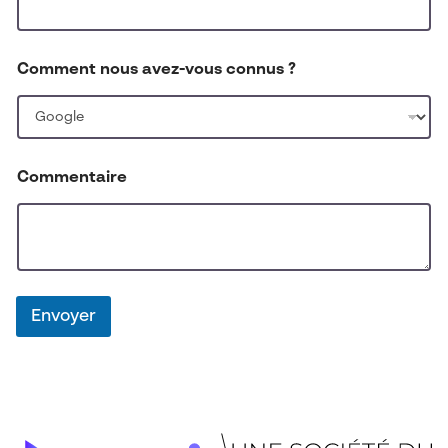
Comment nous avez-vous connus ?
c
Commentaire
o
n
n
u
s
*
*
Envoyer