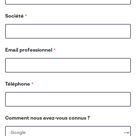
-
v
o
Société
*
u
s
N
o
m
c
Email professionnel
*
o
n
n
u
s
Téléphone
*
Comment nous avez-vous connus ?