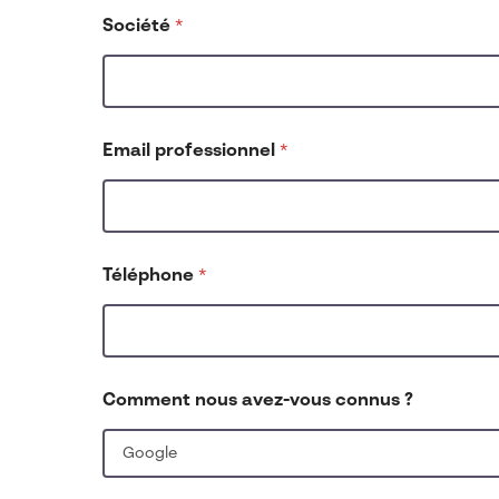
Société
*
n
Email professionnel
*
o
u
s
p
r
o
Téléphone
*
f
e
s
s
i
o
Comment nous avez-vous connus ?
n
n
e
l
*