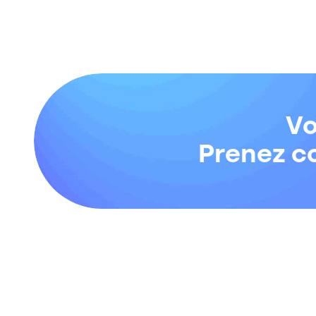
Vo
Prenez co