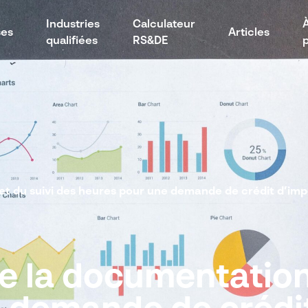
Industries
Calculateur
ses
Articles
qualifiées
RS&DE
et du suivi des heures pour une demande de crédit d’imp
e la documentation 