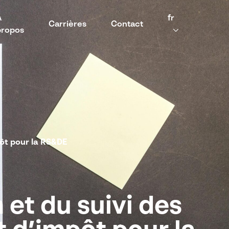
À
fr
Carrières
Contact
propos
ôt pour la RS&DE
et du suivi des