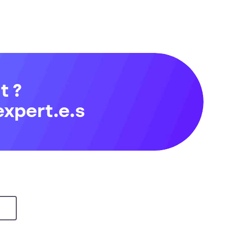
t ?
expert.e.s