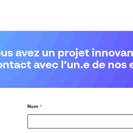
us avez un projet innovan
ntact avec l’un.e de nos 
Nom
*