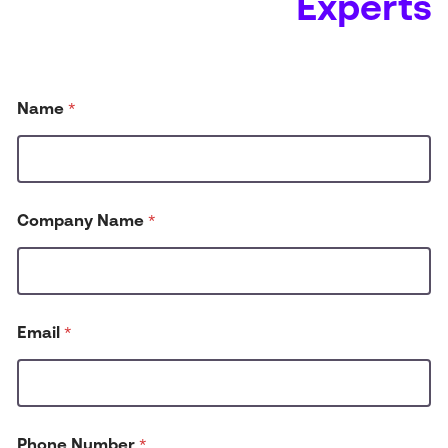
Experts
Name
*
Company Name
*
Email
*
d
Phone Number
*