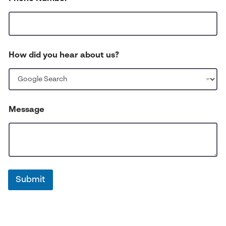
i
d
*
N
u
m
How did you hear about us?
b
e
r
Message
Submit