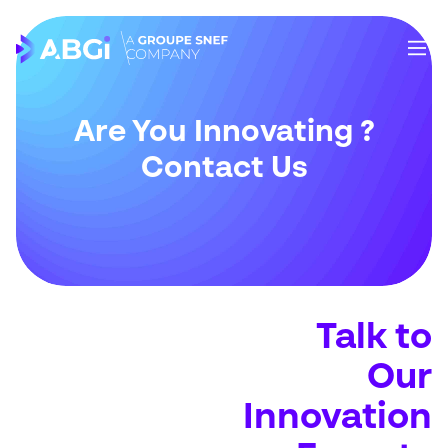
Are You Innovating ?
Contact Us
Talk to
Our
Innovation