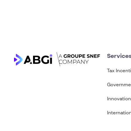
Service
Tax Incent
Governmen
Innovatio
Internatio