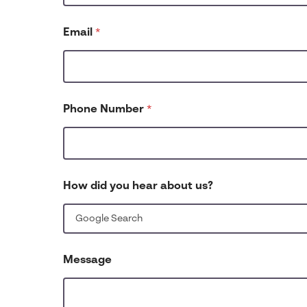
Email
*
*
Phone Number
*
N
u
m
b
e
r
How did you hear about us?
*
Message