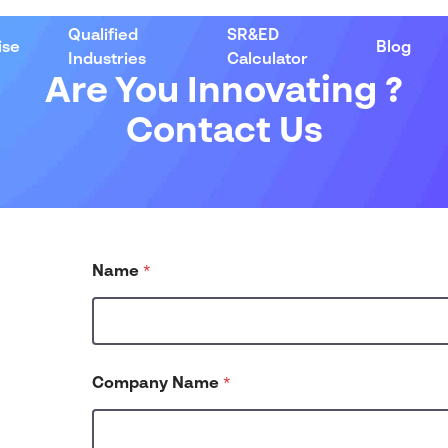
Qualified
SR&ED
ise
Blog
Industries
Calculator
Are You Innovating ?
Contact Us
Name
*
Company Name
*