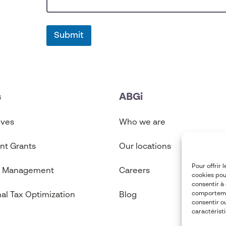
Submit
s
ABGi
ives
Who we are
t Grants
Our locations
Pour offrir 
n Management
Careers
cookies pou
consentir à
comportemen
nal Tax Optimization
Blog
consentir o
caractéristi