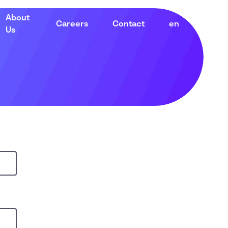
About
Careers
Contact
en
Us